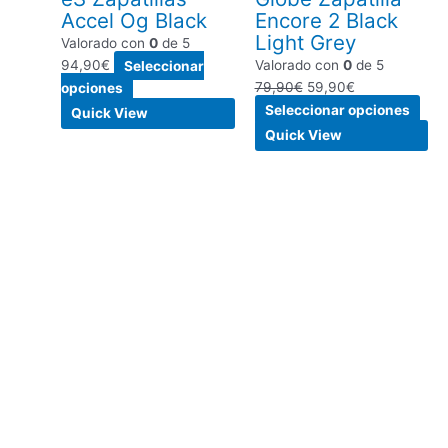
elegir
eleg
Accel Og Black
Encore 2 Black
en
en
Light Grey
Valorado con
0
de 5
la
la
94,90
€
Seleccionar
Valorado con
0
de 5
página
pági
opciones
79,90
€
59,90
€
de
de
Seleccionar opciones
producto
pro
Quick View
Quick View