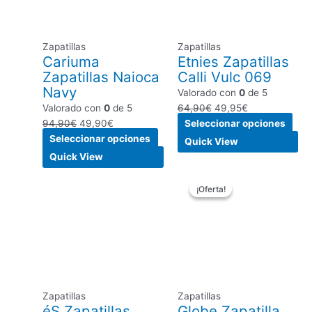
Las
Las
opciones
opc
se
se
Zapatillas
Zapatillas
pueden
pue
Cariuma
Etnies Zapatillas
elegir
eleg
Zapatillas Naioca
Calli Vulc 069
en
en
Navy
Valorado con
0
de 5
la
la
Valorado con
0
de 5
64,90
€
49,95
€
página
pági
94,90
€
49,90
€
Seleccionar opciones
de
de
Seleccionar opciones
producto
pro
Quick View
Quick View
Este
El
El
Este
¡Oferta!
¡Oferta!
producto
precio
precio
pro
tiene
original
actual
tien
múltiples
era:
es:
múlt
variantes.
79,90€.
59,90€.
vari
Las
Las
opciones
opc
se
se
Zapatillas
Zapatillas
pueden
pue
éS Zapatillas
Globe Zapatilla