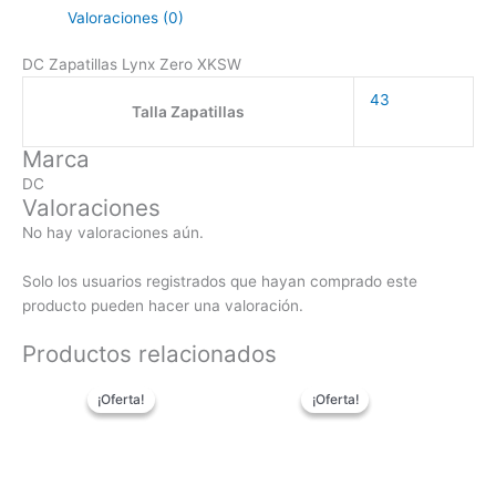
Valoraciones (0)
DC Zapatillas Lynx Zero XKSW
43
Talla Zapatillas
Marca
DC
Valoraciones
No hay valoraciones aún.
Solo los usuarios registrados que hayan comprado este
producto pueden hacer una valoración.
Productos relacionados
El
El
Este
El
El
Este
¡Oferta!
¡Oferta!
¡Oferta!
¡Oferta!
precio
precio
producto
precio
precio
pro
original
actual
tiene
original
actual
tien
era:
es:
múltiples
era:
es:
múlt
94,90€.
49,90€.
variantes.
64,90€.
49,95€.
vari