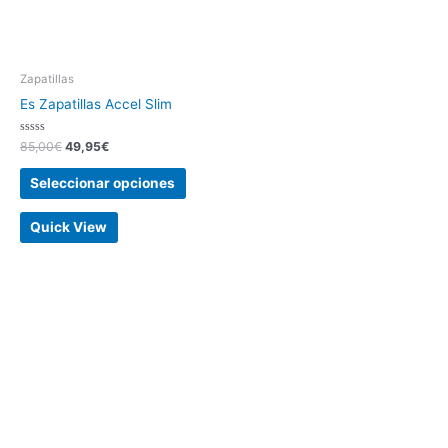
Zapatillas
Es Zapatillas Accel Slim
Valorado
85,00
€
49,95
€
con
0
de
Seleccionar opciones
5
Quick View