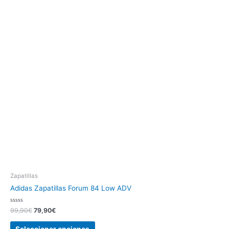
Zapatillas
Adidas Zapatillas Forum 84 Low ADV
Valorado
99,90
€
79,90
€
con
0
de
Seleccionar opciones