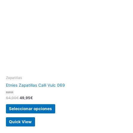
Zapatillas
Etnies Zapatillas Calli Vulc 069
Valorado
64,90
€
49,95
€
con
0
de
Seleccionar opciones
5
Quick View