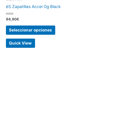
éS Zapatillas Accel Og Black
Valorado
94,90
€
con
0
de
Seleccionar opciones
5
Quick View