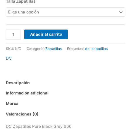
Talla Zapatillas
producto
producto
producto
producto
Añadir al carrito
SKU:
N/D
Categoría:
Zapatillas
Etiquetas:
dc
,
zapatillas
DC
Descripción
Información adicional
Marca
Valoraciones (0)
DC Zapatillas Pure Black Grey 660