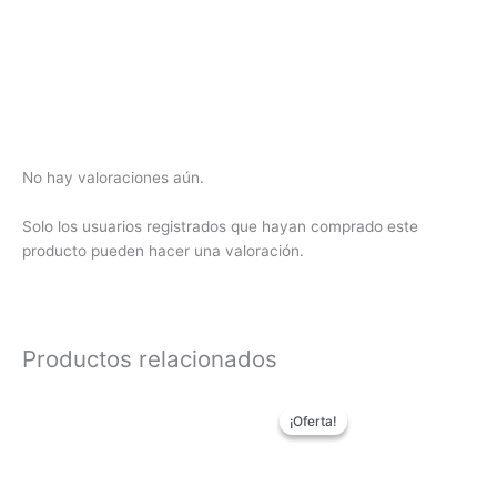
No hay valoraciones aún.
Solo los usuarios registrados que hayan comprado este
producto pueden hacer una valoración.
Productos relacionados
El
El
precio
precio
¡Oferta!
¡Oferta!
original
actual
era:
es:
94,90€.
79,90€.