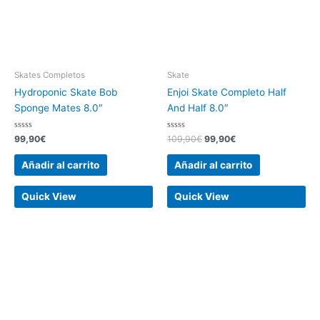
Skates Completos
Skate
Hydroponic Skate Bob
Enjoi Skate Completo Half
Sponge Mates 8.0″
And Half 8.0″
Valorado
Valorado
99,90
€
109,90
€
99,90
€
con
con
0
0
de
de
Añadir al carrito
Añadir al carrito
5
5
Quick View
Quick View