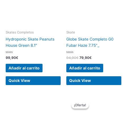
Skates Completos
Skate
Hydroponic Skate Peanuts
Globe Skate Completo G0
House Green 8.1″
Fubar Haze 7.75″_
Valorado
Valorado
99,90
€
94,90
€
79,90
€
con
con
0
0
de
de
Añadir al carrito
Añadir al carrito
5
5
Quick View
Quick View
El
El
precio
precio
¡Oferta!
¡Oferta!
original
actual
era:
es:
109,90€.
99,90€.