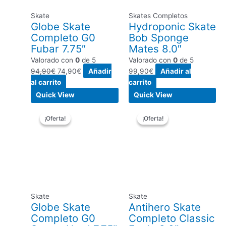
Skate
Skates Completos
Globe Skate
Hydroponic Skate
Completo G0
Bob Sponge
Fubar 7.75″
Mates 8.0″
Valorado con
0
de 5
Valorado con
0
de 5
94,90
€
74,90
€
Añadir
99,90
€
Añadir al
al carrito
carrito
Quick View
Quick View
El
El
El
El
¡Oferta!
¡Oferta!
¡Oferta!
¡Oferta!
precio
precio
precio
precio
original
actual
original
actual
era:
es:
era:
es:
94,90€.
79,90€.
119,00€.
89,90€.
Skate
Skate
Globe Skate
Antihero Skate
Completo G0
Completo Classic