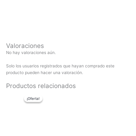
Valoraciones
No hay valoraciones aún.
Solo los usuarios registrados que hayan comprado este
producto pueden hacer una valoración.
Productos relacionados
El
El
¡Oferta!
¡Oferta!
precio
precio
original
actual
era:
es:
94,90€.
74,90€.