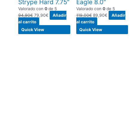
Strype Hard 7.75″
Eagle 8.0″
Valorado con
0
de 5
Valorado con
0
de 5
94,90
€
79,90
€
Añadir
119,00
€
89,90
€
Añadir
al carrito
al carrito
Quick View
Quick View