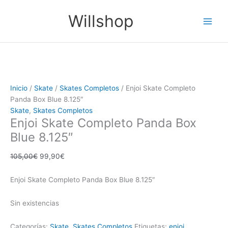
Ir
El
El
Main
Willshop
¡Oferta!
al
precio
precio
Men
contenido
original
actual
era:
es:
105,00€.
99,90€.
Inicio
/
Skate
/
Skates Completos
/ Enjoi Skate Completo
Panda Box Blue 8.125″
Skate
,
Skates Completos
Enjoi Skate Completo Panda Box
Blue 8.125″
105,00
€
99,90
€
Enjoi Skate Completo Panda Box Blue 8.125″
Sin existencias
Categorías:
Skate
,
Skates Completos
Etiquetas:
enjoi
,