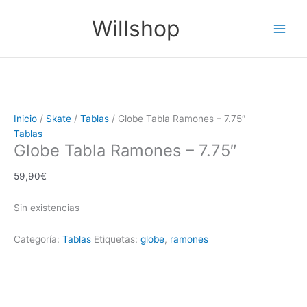
Ir
El
El
Main
Willshop
¡Oferta!
¡Oferta!
al
precio
precio
Men
contenido
original
actual
era:
es:
49,90€.
39,90€.
Inicio
/
Skate
/
Tablas
/ Globe Tabla Ramones – 7.75″
Tablas
Globe Tabla Ramones – 7.75″
59,90
€
Sin existencias
Categoría:
Tablas
Etiquetas:
globe
,
ramones