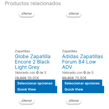
Productos relacionados
El
El
Este
El
El
Este
¡Oferta!
¡Oferta!
¡Oferta!
¡Oferta!
precio
precio
producto
precio
precio
pro
original
actual
tiene
original
actual
tien
era:
es:
múltiples
era:
es:
múlt
79,90€.
59,90€.
variantes.
99,90€.
79,90€.
vari
Las
Las
opciones
opc
se
se
Zapatillas
Zapatillas
pueden
pue
Globe Zapatilla
Adidas Zapatillas
elegir
eleg
Encore 2 Black
Forum 84 Low
en
en
Light Grey
ADV
la
la
Valorado con
0
de 5
Valorado con
0
de 5
página
pági
79,90
€
59,90
€
99,90
€
79,90
€
de
de
Seleccionar opciones
Seleccionar opciones
producto
pro
Quick View
Quick View
El
El
Este
El
El
Este
¡Oferta!
¡Oferta!
¡Oferta!
¡Oferta!
precio
precio
producto
precio
precio
pro
original
actual
tiene
original
actual
tien