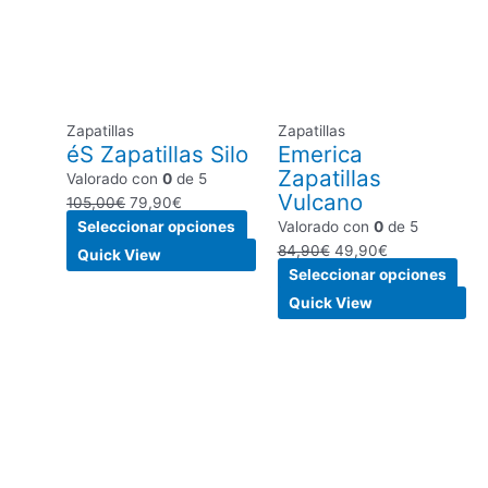
era:
es:
múltiples
era:
es:
múlt
105,00€.
79,90€.
variantes.
84,90€.
49,90€.
vari
Las
Las
opciones
opc
se
se
Zapatillas
Zapatillas
pueden
pue
éS Zapatillas Silo
Emerica
elegir
eleg
Zapatillas
Valorado con
0
de 5
en
en
Vulcano
105,00
€
79,90
€
la
la
Seleccionar opciones
Valorado con
0
de 5
página
pági
84,90
€
49,90
€
de
de
Quick View
Seleccionar opciones
producto
pro
Quick View