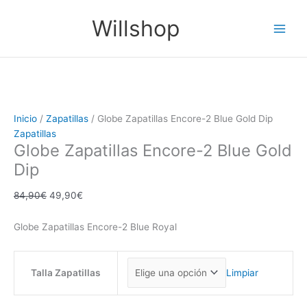
Ir
Globe
El
El
Main
Willshop
¡Oferta!
al
Zapatillas
precio
precio
Men
contenido
Encore-
original
actual
2
era:
es:
Blue
84,90€.
49,90€.
Gold
Dip
cantidad
Inicio
/
Zapatillas
/ Globe Zapatillas Encore-2 Blue Gold Dip
Zapatillas
Globe Zapatillas Encore-2 Blue Gold
Dip
84,90
€
49,90
€
Globe Zapatillas Encore-2 Blue Royal
Talla Zapatillas
Limpiar