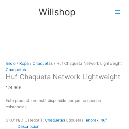
Ir
Este
Este
Este
Este
Main
Willshop
al
producto
producto
producto
producto
Men
contenido
tiene
tiene
tiene
tiene
múltiples
múltiples
múltiples
múltiples
variantes.
variantes.
variantes.
variantes.
Las
Las
Las
Las
opciones
opciones
opciones
opciones
se
se
se
se
pueden
pueden
pueden
pueden
elegir
elegir
elegir
elegir
Inicio
/
Ropa
/
Chaquetas
/ Huf Chaqueta Network Lightweight
en
en
en
en
Chaquetas
la
la
la
la
Huf Chaqueta Network Lightweight
página
página
página
página
de
de
de
de
124,90
€
producto
producto
producto
producto
Este producto no está disponible porque no quedan
existencias.
SKU:
N/D
Categoría:
Chaquetas
Etiquetas:
anorak
,
huf
Descripción