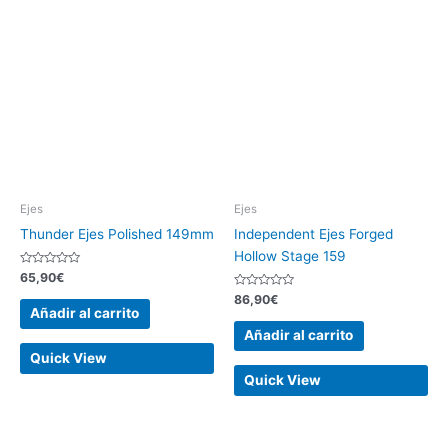
Ejes
Ejes
Thunder Ejes Polished 149mm
Independent Ejes Forged
Hollow Stage 159
Valorado
65,90
€
con
0
Valorado
86,90
€
de
con
Añadir al carrito
5
0
de
Añadir al carrito
5
Quick View
Quick View