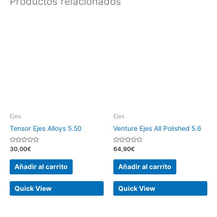
Productos relacionados
Ejes
Ejes
Tensor Ejes Alloys 5.50
Venture Ejes All Polished 5.6
Valorado
Valorado
30,00
€
64,90
€
con
con
0
0
de
de
Añadir al carrito
Añadir al carrito
5
5
Quick View
Quick View