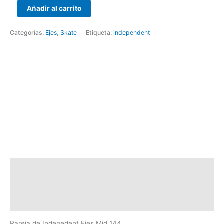
Añadir al carrito
Categorías:
Ejes
,
Skate
Etiqueta:
independent
Descripción
Marca
Valoraciones (0)
Pareja de Indepedent Ejes Mid 144