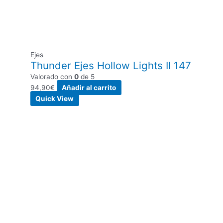
Ejes
Thunder Ejes Hollow Lights II 147
Valorado con
0
de 5
94,90
€
Añadir al carrito
Quick View