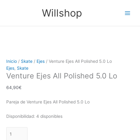
Ir
Venture
Main
Willshop
al
Ejes
Men
contenido
All
Polished
5.0
Lo
cantidad
Inicio
/
Skate
/
Ejes
/ Venture Ejes All Polished 5.0 Lo
Ejes
,
Skate
Venture Ejes All Polished 5.0 Lo
64,90
€
Pareja de Venture Ejes All Polished 5.0 Lo
Disponibilidad:
4 disponibles