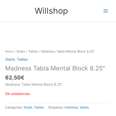
Ir
Main
Willshop
al
Menu
contenido
Inicio
/
Skate
/
Tablas
/ Madness Tabla Mental Block 8.25″
Skate
,
Tablas
Madness Tabla Mental Block 8.25″
62,50
€
Madness Tabla Mental Block 8.25″
Sin existencias
Categorías:
Skate
,
Tablas
Etiquetas:
madness
,
tablas