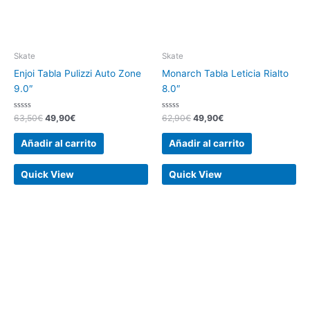
Skate
Skate
Enjoi Tabla Pulizzi Auto Zone
Monarch Tabla Leticia Rialto
9.0″
8.0″
Valorado
Valorado
63,50
€
49,90
€
62,90
€
49,90
€
con
con
0
0
de
de
Añadir al carrito
Añadir al carrito
5
5
Quick View
Quick View