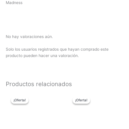
Madness
No hay valoraciones aún.
Solo los usuarios registrados que hayan comprado este
producto pueden hacer una valoración.
Productos relacionados
El
El
El
El
precio
precio
precio
precio
¡Oferta!
¡Oferta!
¡Oferta!
¡Oferta!
original
actual
original
actual
era:
es:
era:
es:
63,50€.
49,90€.
62,90€.
49,90€.