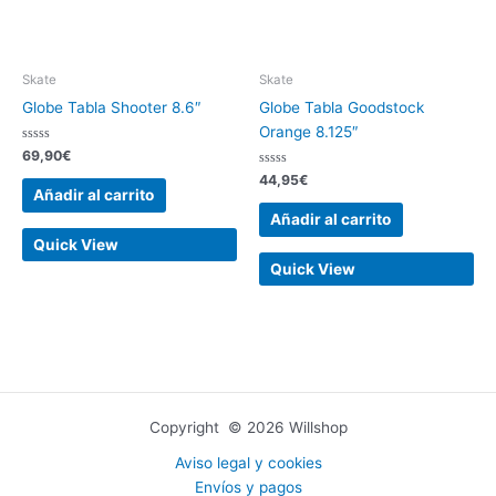
Skate
Skate
Globe Tabla Shooter 8.6″
Globe Tabla Goodstock
Orange 8.125″
Valorado
69,90
€
con
0
Valorado
44,95
€
de
con
Añadir al carrito
5
0
de
Añadir al carrito
5
Quick View
Quick View
Copyright © 2026 Willshop
Aviso legal y cookies
Envíos y pagos