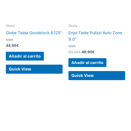
Skate
Skate
Globe Tabla Goodstock 8.125″
Enjoi Tabla Pulizzi Auto Zone
9.0″
Valorado
44,95
€
con
0
Valorado
63,50
€
49,90
€
de
con
Añadir al carrito
5
0
de
Añadir al carrito
5
Quick View
Quick View