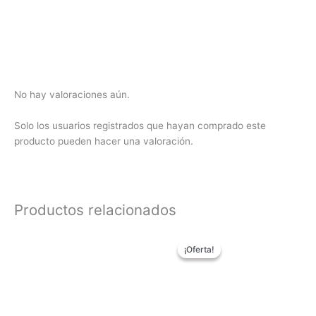
No hay valoraciones aún.
Solo los usuarios registrados que hayan comprado este
producto pueden hacer una valoración.
Productos relacionados
El
El
precio
precio
¡Oferta!
¡Oferta!
original
actual
era:
es:
63,50€.
49,90€.