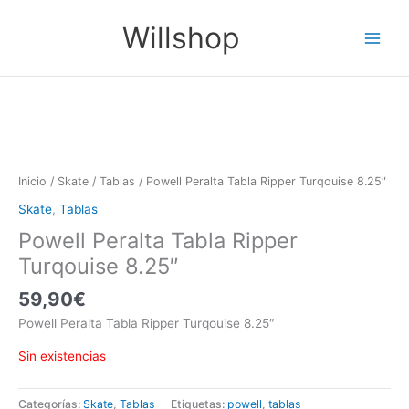
Ir
Main
Willshop
al
Menu
contenido
Inicio
/
Skate
/
Tablas
/ Powell Peralta Tabla Ripper Turqouise 8.25″
Skate
,
Tablas
Powell Peralta Tabla Ripper
Turqouise 8.25″
59,90
€
Powell Peralta Tabla Ripper Turqouise 8.25″
Sin existencias
Categorías:
Skate
,
Tablas
Etiquetas:
powell
,
tablas