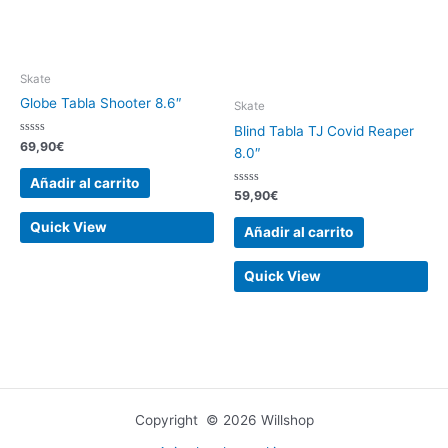
Skate
Globe Tabla Shooter 8.6″
Skate
Blind Tabla TJ Covid Reaper
Valorado
69,90
€
8.0″
con
0
de
Añadir al carrito
5
Valorado
59,90
€
con
0
Quick View
de
Añadir al carrito
5
Quick View
Copyright © 2026 Willshop