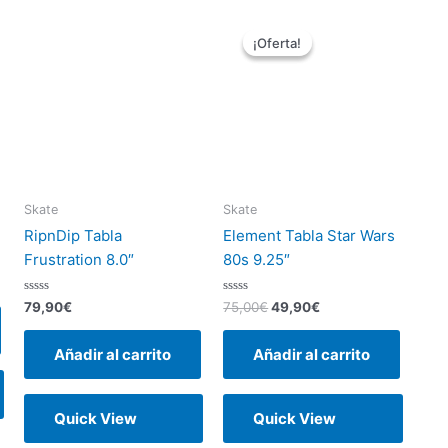
El
El
precio
precio
¡Oferta!
¡Oferta!
original
actual
era:
es:
75,00€.
49,90€.
Skate
Skate
RipnDip Tabla
Element Tabla Star Wars
Frustration 8.0″
80s 9.25″
Valorado
Valorado
79,90
€
75,00
€
49,90
€
con
con
0
0
de
de
Añadir al carrito
Añadir al carrito
5
5
Quick View
Quick View