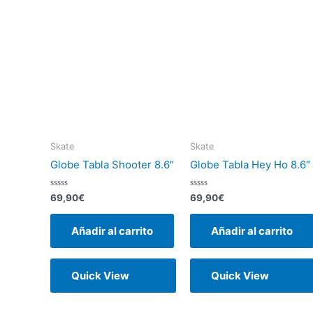
Skate
Skate
Globe Tabla Shooter 8.6″
Globe Tabla Hey Ho 8.6″
Valorado
Valorado
69,90
€
69,90
€
con
con
0
0
de
de
Añadir al carrito
Añadir al carrito
5
5
Quick View
Quick View