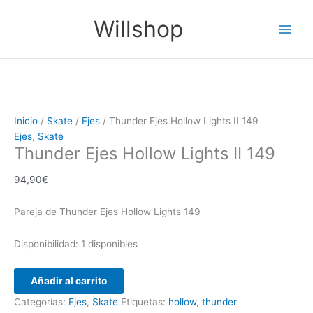
Ir
Thunder
Main
Willshop
al
Ejes
Men
contenido
Hollow
Lights
II
149
cantidad
Inicio
/
Skate
/
Ejes
/ Thunder Ejes Hollow Lights II 149
Ejes
,
Skate
Thunder Ejes Hollow Lights II 149
94,90
€
Pareja de Thunder Ejes Hollow Lights 149
Disponibilidad:
1 disponibles
Añadir al carrito
Categorías:
Ejes
,
Skate
Etiquetas:
hollow
,
thunder