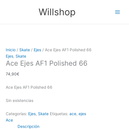
Ir
Main
Willshop
al
Men
contenido
Inicio
/
Skate
/
Ejes
/ Ace Ejes AF1 Polished 66
Ejes
,
Skate
Ace Ejes AF1 Polished 66
74,90
€
Ace Ejes AF1 Polished 66
Sin existencias
Categorías:
Ejes
,
Skate
Etiquetas:
ace
,
ejes
Ace
Descripción