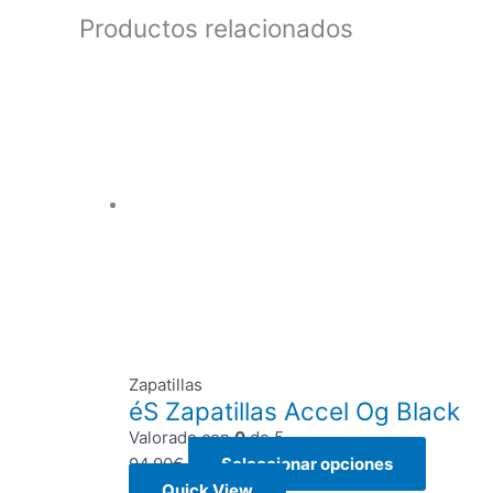
Productos relacionados
Zapatillas
éS Zapatillas Accel Og Black
Valorado con
0
de 5
94,90
€
Seleccionar opciones
Quick View