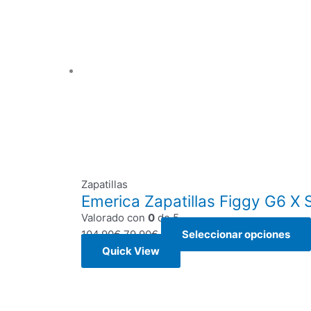
Zapatillas
Emerica Zapatillas Figgy G6 X 
Valorado con
0
de 5
104,90
€
79,90
€
Seleccionar opciones
Quick View