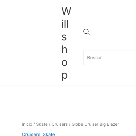
Ir
W
al
contenido
ill
Búsqueda
s
h
de
o
p
productos
Inicio
/
Skate
/
Cruisers
/ Globe Cruiser Big Blazer
Cruisers
,
Skate