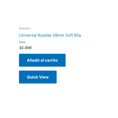
Ruedas
Universal Ruedas 58mm Soft 85a
Valorado
32,00
€
con
0
de
Añadir al carrito
5
Quick View