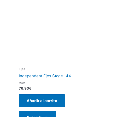
Ejes
Independent Ejes Stage 144
Valorado
76,90
€
con
0
de
Añadir al carrito
5