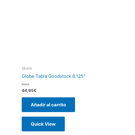
Skate
Globe Tabla Goodstock 8.125″
Valorado
44,95
€
con
0
de
Añadir al carrito
5
Quick View